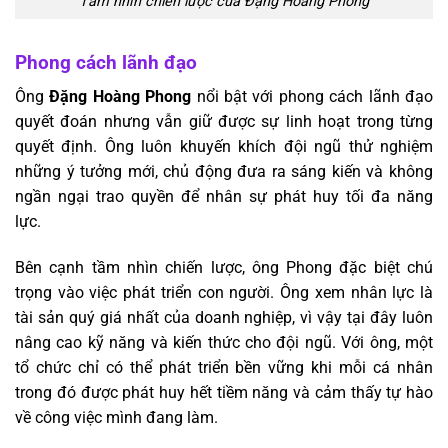
Tầm nhìn chiến lược của Đặng Hoàng Phong
Phong cách lãnh đạo
Ông
Đặng Hoàng Phong
nổi bật với phong cách lãnh đạo
quyết đoán nhưng vẫn giữ được sự linh hoạt trong từng
quyết định. Ông luôn khuyến khích đội ngũ thử nghiệm
những ý tưởng mới, chủ động đưa ra sáng kiến và không
ngần ngại trao quyền để nhân sự phát huy tối đa năng
lực.
Bên cạnh tầm nhìn chiến lược, ông Phong đặc biệt chú
trọng vào việc phát triển con người. Ông xem nhân lực là
tài sản quý giá nhất của doanh nghiệp, vì vậy tại đây luôn
nâng cao kỹ năng và kiến thức cho đội ngũ. Với ông, một
tổ chức chỉ có thể phát triển bền vững khi mỗi cá nhân
trong đó được phát huy hết tiềm năng và cảm thấy tự hào
về công việc mình đang làm.