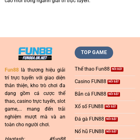
cao mới trong ngành giải trí trực tuyến.
TOP GAME
Thể thao Fun88
Fun88
là thương hiệu giải
trí trực tuyến với giao diện
Casino FUN88
thân thiện, kho trò chơi đa
dạng gồm cá cược thể
Bắn cá FUN88
thao, casino trực tuyến, slot
Xổ số FUN88
game,... mang đến trải
nghiệm mượt mà và an
Đá gà FUN88
toàn cho người chơi.
Nổ hũ FUN88
Hagtash: #fun88