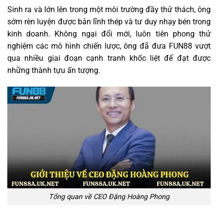
Sinh ra và lớn lên trong một môi trường đầy thử thách, ông
sớm rèn luyện được bản lĩnh thép và tư duy nhạy bén trong
kinh doanh. Không ngại đổi mới, luôn tiên phong thử
nghiệm các mô hình chiến lược, ông đã đưa FUN88 vượt
qua nhiều giai đoạn cạnh tranh khốc liệt để đạt được
những thành tựu ấn tượng.
Tổng quan về CEO Đặng Hoàng Phong