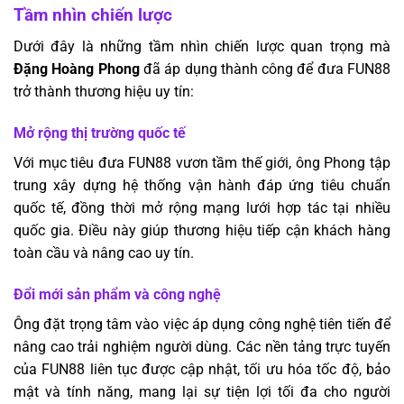
Tầm nhìn chiến lược
Dưới đây là những tầm nhìn chiến lược quan trọng mà
Đặng Hoàng Phong
đã áp dụng thành công để đưa FUN88
trở thành thương hiệu uy tín:
Mở rộng thị trường quốc tế
Với mục tiêu đưa FUN88 vươn tầm thế giới, ông Phong tập
trung xây dựng hệ thống vận hành đáp ứng tiêu chuẩn
quốc tế, đồng thời mở rộng mạng lưới hợp tác tại nhiều
quốc gia. Điều này giúp thương hiệu tiếp cận khách hàng
toàn cầu và nâng cao uy tín.
Đổi mới sản phẩm và công nghệ
Ông đặt trọng tâm vào việc áp dụng công nghệ tiên tiến để
nâng cao trải nghiệm người dùng. Các nền tảng trực tuyến
của FUN88 liên tục được cập nhật, tối ưu hóa tốc độ, bảo
mật và tính năng, mang lại sự tiện lợi tối đa cho người