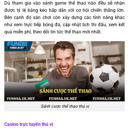
Dù tham gia vào sảnh game thể thao nào đều sẽ nhận
được tỷ lệ bảng kèo hấp dẫn với cơ hội chiến thắng lớn.
Bên cạnh đó sân chơi còn xây dựng các tính năng khác
như xem trực tiếp bóng đá, cập nhật lịch thi đấu, xem kết
quả miễn phí, theo dõi tin tức thể thao mới nhất.
Sảnh cược thể thao thú vị
Casino trực tuyến thú vị