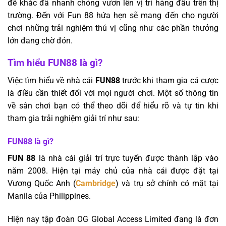
đề khác đã nhanh chóng vươn lên vị trí hàng đầu trên thị
trường. Đến với Fun 88 hứa hẹn sẽ mang đến cho người
chơi những trải nghiệm thú vị cũng như các phần thưởng
lớn đang chờ đón.
Tìm hiểu FUN88 là gì?
Việc tìm hiểu về nhà cái
FUN88
trước khi tham gia cá cược
là điều cần thiết đối với mọi người chơi. Một số thông tin
về sân chơi bạn có thể theo dõi để hiểu rõ và tự tin khi
tham gia trải nghiệm giải trí như sau:
FUN88 là gì?
FUN 88
là nhà cái giải trí trực tuyến được thành lập vào
năm 2008. Hiện tại máy chủ của nhà cái được đặt tại
Vương Quốc Anh (
Cambridge
) và trụ sở chính có mặt tại
Manila của Philippines.
Hiện nay tập đoàn OG Global Access Limited đang là đơn