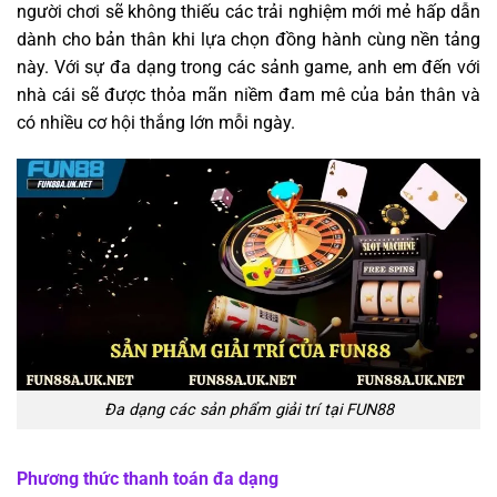
người chơi sẽ không thiếu các trải nghiệm mới mẻ hấp dẫn
dành cho bản thân khi lựa chọn đồng hành cùng nền tảng
này. Với sự đa dạng trong các sảnh game, anh em đến với
nhà cái sẽ được thỏa mãn niềm đam mê của bản thân và
có nhiều cơ hội thắng lớn mỗi ngày.
Đa dạng các sản phẩm giải trí tại FUN88
Phương thức thanh toán đa dạng