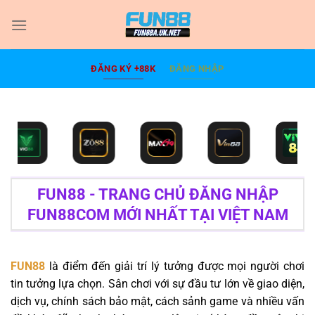
Bỏ
qua
nội
dung
ĐĂNG KÝ +88K
ĐĂNG NHẬP
FUN88 - TRANG CHỦ ĐĂNG NHẬP
FUN88COM MỚI NHẤT TẠI VIỆT NAM
FUN88
là điểm đến giải trí lý tưởng được mọi người chơi
tin tưởng lựa chọn. Sân chơi với sự đầu tư lớn về giao diện,
dịch vụ, chính sách bảo mật, cách sảnh game và nhiều vấn