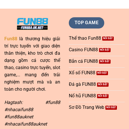
TOP GAME
Thể thao Fun88
Fun88
là thương hiệu giải
trí trực tuyến với giao diện
Casino FUN88
thân thiện, kho trò chơi đa
dạng gồm cá cược thể
Bắn cá FUN88
thao, casino trực tuyến, slot
Xổ số FUN88
game,... mang đến trải
nghiệm mượt mà và an
Đá gà FUN88
toàn cho người chơi.
Nổ hũ FUN88
Hagtash: #fun88
Sơ Đồ Trang Web
#nhacaifun88
#fun88auknet
#nhacaifun88auknet