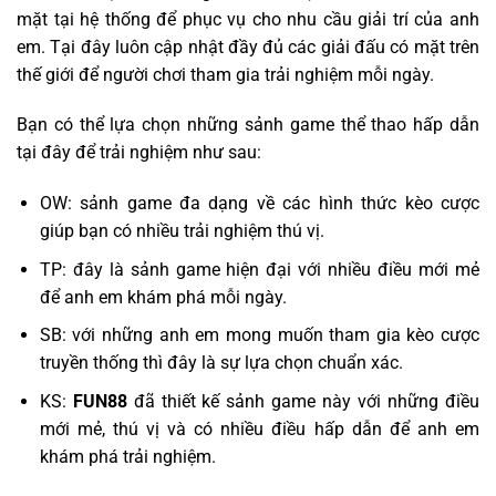
mặt tại hệ thống để phục vụ cho nhu cầu giải trí của anh
em. Tại đây luôn cập nhật đầy đủ các giải đấu có mặt trên
thế giới để người chơi tham gia trải nghiệm mỗi ngày.
Bạn có thể lựa chọn những sảnh game thể thao hấp dẫn
tại đây để trải nghiệm như sau:
OW: sảnh game đa dạng về các hình thức kèo cược
giúp bạn có nhiều trải nghiệm thú vị.
TP: đây là sảnh game hiện đại với nhiều điều mới mẻ
để anh em khám phá mỗi ngày.
SB: với những anh em mong muốn tham gia kèo cược
truyền thống thì đây là sự lựa chọn chuẩn xác.
KS:
FUN88
đã thiết kế sảnh game này với những điều
mới mẻ, thú vị và có nhiều điều hấp dẫn để anh em
khám phá trải nghiệm.