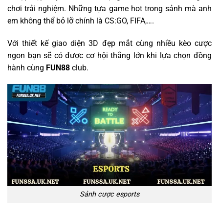
chơi trải nghiệm. Những tựa game hot trong sảnh mà anh
em không thể bỏ lỡ chính là CS:GO, FIFA,….
Với thiết kế giao diện 3D đẹp mắt cùng nhiều kèo cược
ngon bạn sẽ có được cơ hội thắng lớn khi lựa chọn đồng
hành cùng
FUN88
club.
Sảnh cược esports