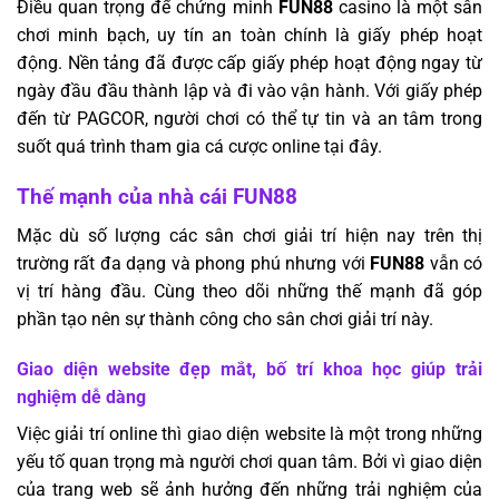
Điều quan trọng để chứng minh
FUN88
casino là một sân
chơi minh bạch, uy tín an toàn chính là giấy phép hoạt
động. Nền tảng đã được cấp giấy phép hoạt động ngay từ
ngày đầu đầu thành lập và đi vào vận hành. Với giấy phép
đến từ PAGCOR, người chơi có thể tự tin và an tâm trong
suốt quá trình tham gia cá cược online tại đây.
Thế mạnh của nhà cái FUN88
Mặc dù số lượng các sân chơi giải trí hiện nay trên thị
trường rất đa dạng và phong phú nhưng với
FUN88
vẫn có
vị trí hàng đầu. Cùng theo dõi những thế mạnh đã góp
phần tạo nên sự thành công cho sân chơi giải trí này.
Giao diện website đẹp mắt, bố trí khoa học giúp trải
nghiệm dễ dàng
Việc giải trí online thì giao diện website là một trong những
yếu tố quan trọng mà người chơi quan tâm. Bởi vì giao diện
của trang web sẽ ảnh hưởng đến những trải nghiệm của